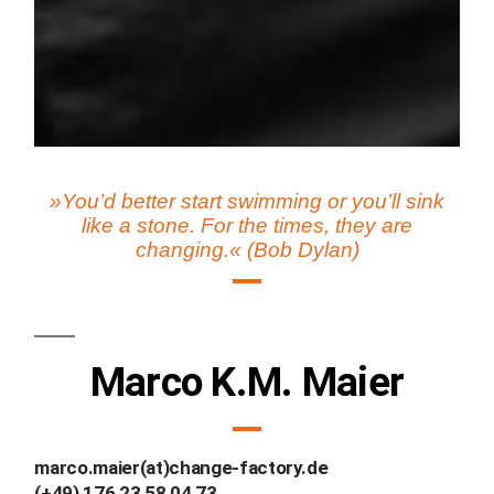
»You’d better start swimming or you’ll sink
like a stone. For the times, they are
changing.« (Bob Dylan)
Marco K.M. Maier
marco.maier(at)change-factory.de
(+49) 176 23 58 04 73