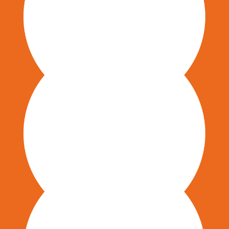
Beratung und Prozessbegleitung von
Veränderungsprozessen und
Transformationsbegleitung
Konzeption und Durchführung von
Führungskräftetrainings, eTrainings,
virtuelle Trainingsformate und
Teamentwicklungs-maßnahmen